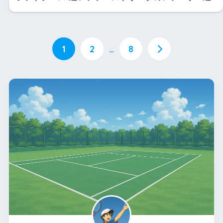
1
2
…
8